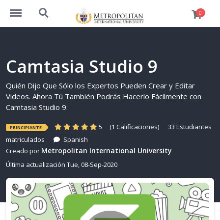
https://cursos.metrouni.us/menu
https://cursos.metrouni.us/search
0
Camtasia Studio 9
Quién Dijo Que Sólo los Expertos Pueden Crear y Editar
Videos. Ahora Tú También Podrás Hacerlo Fácilmente con
Camtasia Studio 9.
5
(1 Calificaciones)
33 Estudiantes
PRINCIPIANTE
matriculados
Spanish
Metropolitan International University
Creado por
Última actualización Tue, 08-Sep-2020